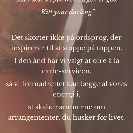
"Kill your darling"
Det skorter ikke på ordsprog, der
inspirerer til at stoppe på toppen.
I den ånd har vi valgt at ofre à la
carte-servicen,
så vi fremadrettet kan lægge al vores
energi i,
at skabe rammerne om
arrangementer, du husker for livet.