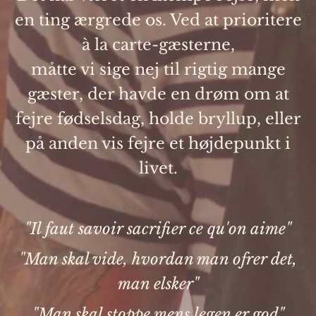
en ting ærgrede os. Ved at prioritere
à la carte-gæsterne,
måtte vi sige nej til rigtig mange
gæster, der havde en drøm om at
fejre fødselsdag, holde bryllup, eller
på anden vis fejre et højdepunkt i
livet.
"Il faut savoir sacrifier ce qu'on aime"
"Man skal vide, hvordan man ofrer det,
man elsker"
"Man skal stoppe mens legen er god"