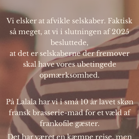
Vi elsker at afvikle selskaber. Faktisk
så meget, at vi i slutningen af 2025
besluttede,
at det er selskaberne der fremover
skal have vores ubetingede
opmærksomhed.
På Lalala har vi i små 10 år lavet skøn
fransk brasserie-mad for et væld af
frankofile gæster.
Det har været en kæmpe rejse, men